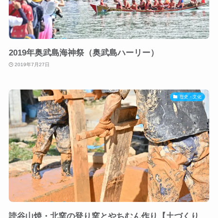
2019年奥武島海神祭（奥武島ハーリー）
2019年7月27日
歴史・文化
読谷山焼・北窯の登り窯とやちむん作り【土づくり