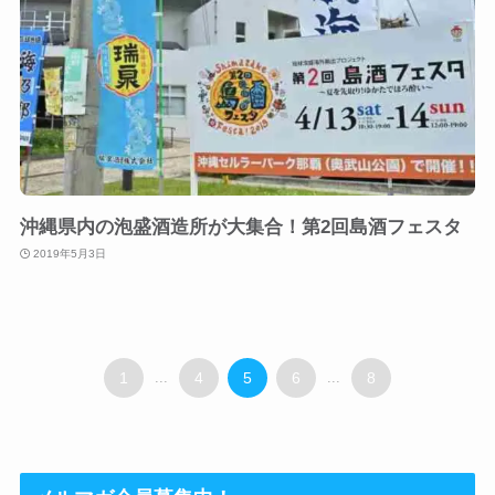
沖縄県内の泡盛酒造所が大集合！第2回島酒フェスタ
2019年5月3日
1
...
4
5
6
...
8