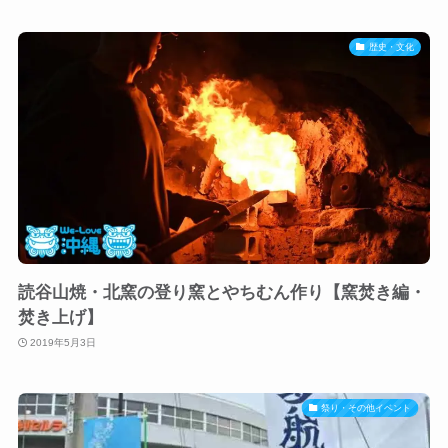
歴史・文化
読谷山焼・北窯の登り窯とやちむん作り【窯焚き編・
焚き上げ】
2019年5月3日
祭り・その他イベント