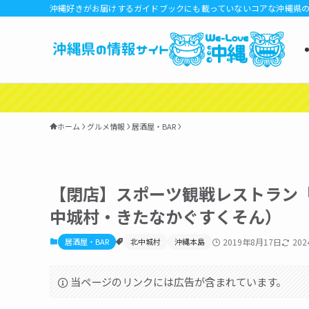
沖縄好きがお届けするガイドブックにも載っていないコアな沖縄県
ホーム
グルメ情報
居酒屋・BAR
【閉店】スポーツ観戦レストラン「CO-LA
中城村・きたなかぐすくそん）
居酒屋・BAR
北中城村
沖縄本島
2019年8月17日
20
当ページのリンクには広告が含まれています。