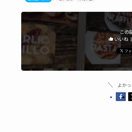
この
いいね 
よかっ