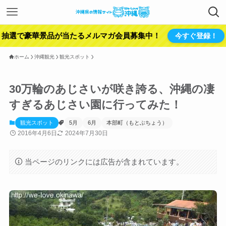
抽選で豪華景品が当たるメルマガ会員募集中！
今すぐ登録！
ホーム
沖縄観光
観光スポット
30万輪のあじさいが咲き誇る、沖縄の凄
すぎるあじさい園に行ってみた！
観光スポット
5月
6月
本部町（もとぶちょう）
2016年4月6日
2024年7月30日
当ページのリンクには広告が含まれています。