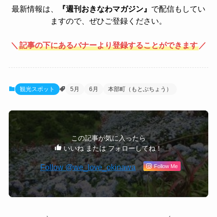
最新情報は、
『週刊おきなわマガジン』
で配信もしてい
ますので、ぜひご登録ください。
＼
記事の下にあるバナーより登録することができます
／
観光スポット
5月
6月
本部町（もとぶちょう）
この記事が気に入ったら
いいね または フォローしてね！
Follow @we_love_okinawa
Follow Me