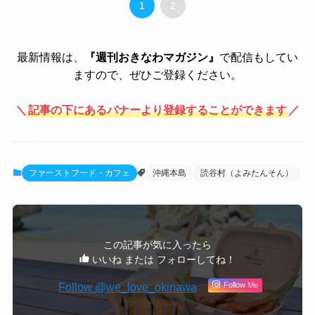
1
2
最新情報は、
『週刊おきなわマガジン』
で配信もしてい
ますので、ぜひご登録ください。
＼
記事の下にあるバナーより登録することができます
／
ファーストフード・カフェ
沖縄本島
読谷村（よみたんそん）
この記事が気に入ったら
いいね または フォローしてね！
Follow @we_love_okinawa
Follow Me