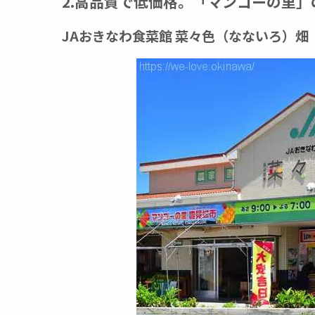
2.高品質で低価格。「マンゴーの里
JAおきなわ食菜館 菜々色（なないろ）畑