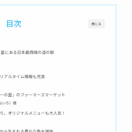
目次
閉じる
の里にある日本最西端の道の駅
のリアルタイム情報も充実
ゴーの里」のファーマーズマーケット
ないろ）畑
あり。オリジナルメニューも大人気！
びから生まれる豊かな色を堪能