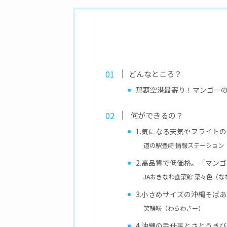
どんなところ？
那覇空港最寄り！マンゴー
何ができるの？
1.気になる天気やフライト
道の駅豊崎 情報ステーション
2.高品質で低価格。「マン
JAおきなわ食菜館 菜々色（な
3.小さめサイズの沖縄そば
笑輪咲（わらわさー）
4.沖縄の手仕事とさとうき