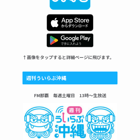
↑画像をタップすると詳細ページに飛びます。
週刊ういらぶ沖縄
FM那覇 毎週土曜日 13時〜生放送